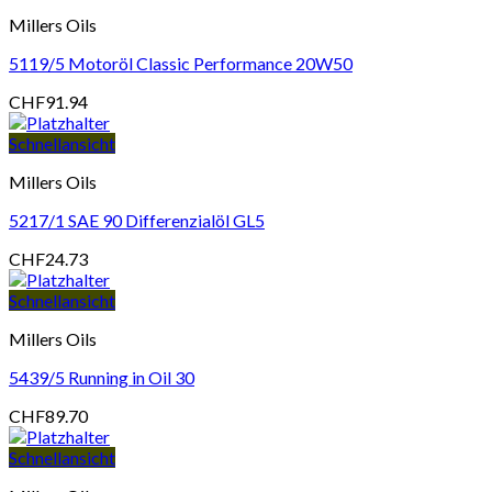
Millers Oils
5119/5 Motoröl Classic Performance 20W50
CHF
91.94
Schnellansicht
Millers Oils
5217/1 SAE 90 Differenzialöl GL5
CHF
24.73
Schnellansicht
Millers Oils
5439/5 Running in Oil 30
CHF
89.70
Schnellansicht