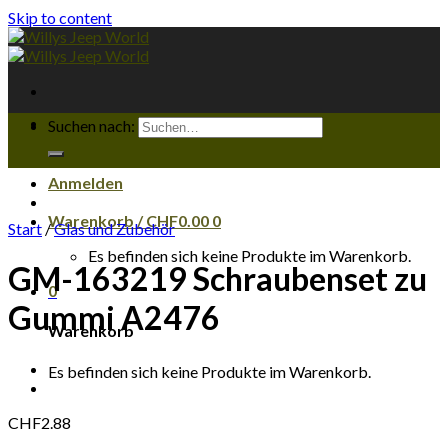
Skip to content
Suchen nach:
Anmelden
Warenkorb /
CHF
0.00
0
Start
/
Glas und Zubehör
Es befinden sich keine Produkte im Warenkorb.
GM-163219 Schraubenset zu
0
Gummi A2476
Warenkorb
Es befinden sich keine Produkte im Warenkorb.
CHF
2.88