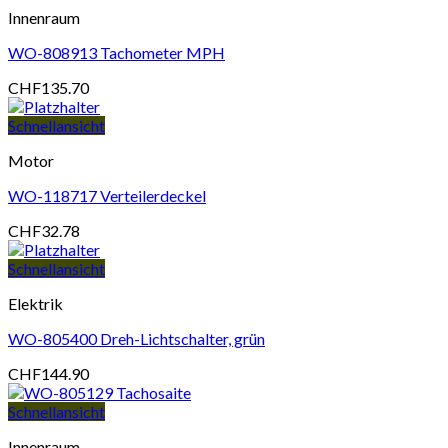
Innenraum
WO-808913 Tachometer MPH
CHF
135.70
Schnellansicht
Motor
WO-118717 Verteilerdeckel
CHF
32.78
Schnellansicht
Elektrik
WO-805400 Dreh-Lichtschalter, grün
CHF
144.90
Schnellansicht
Innenraum