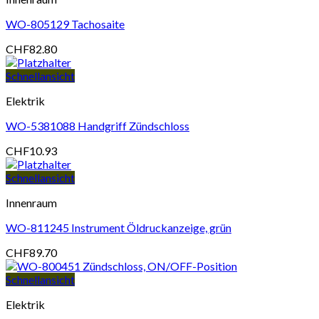
WO-805129 Tachosaite
CHF
82.80
Schnellansicht
Elektrik
WO-5381088 Handgriff Zündschloss
CHF
10.93
Schnellansicht
Innenraum
WO-811245 Instrument Öldruckanzeige, grün
CHF
89.70
Schnellansicht
Elektrik