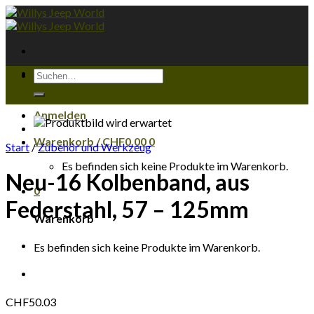
Skip
to
content
Suchen
nach:
Anmelden
Warenkorb /
CHF
0.00
0
Start
/
Zubehör und Werkzeug
Es befinden sich keine Produkte im Warenkorb.
Neu-16 Kolbenband, aus
0
Federstahl, 57 – 125mm
Warenkorb
Es befinden sich keine Produkte im Warenkorb.
CHF
50.03