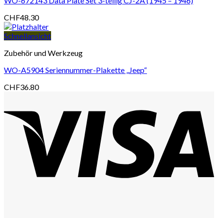
WO-672143 Data Plate Set 3-teilig CJ-2A (1945 – 1946)
CHF
48.30
Schnellansicht
Zubehör und Werkzeug
WO-A5904 Seriennummer-Plakette „Jeep“
CHF
36.80