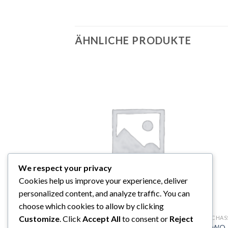
ÄHNLICHE PRODUKTE
We respect your privacy
Cookies help us improve your experience, deliver
personalized content, and analyze traffic. You can
choose which cookies to allow by clicking
Customize
. Click
Accept All
to consent or
Reject
CHASSIS UND KAROSSERIE
CHAS
WO-A1291 Rahmen, Batteriehalter
WO-7