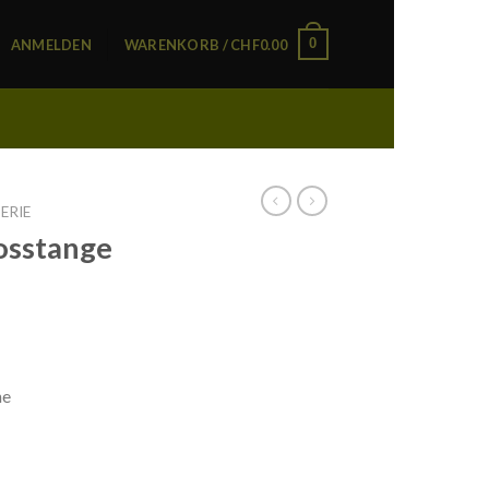
0
ANMELDEN
WARENKORB /
CHF
0.00
ERIE
sstange
ne