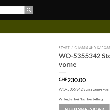
START
/
CHASSIS UND KAROSS
WO-5355342 Sto
vorne
230.00
CHF
WO-5355342 Stosstange vor
Verfügbar bei Nachbestellung
IN DEN WARENKORB