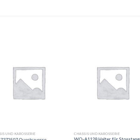
SIS UND KAROSSERIE
CHASSIS UND KAROSSERIE
WO-A1128 Halter für Stosstan
372507 Quertraverse