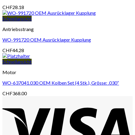
CHF
28.18
Schnellansicht
Antriebsstrang
WO-991720 OEM Ausrücklager Kupplung
CHF
44.28
Schnellansicht
Motor
WO-637041.030 OEM Kolben Set (4 Stk.), Grösse: .030“
CHF
368.00