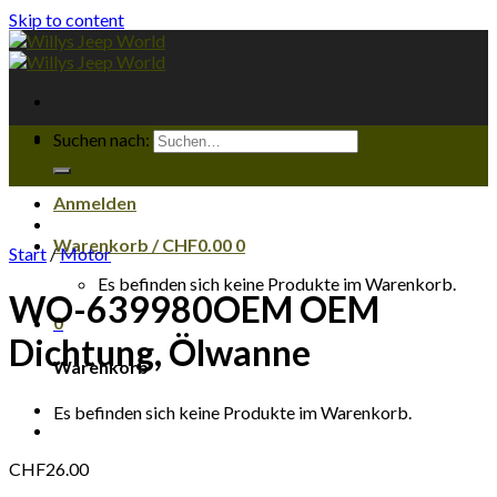
Skip to content
Suchen nach:
Anmelden
Warenkorb /
CHF
0.00
0
Start
/
Motor
Es befinden sich keine Produkte im Warenkorb.
WO-639980OEM OEM
0
Dichtung, Ölwanne
Warenkorb
Es befinden sich keine Produkte im Warenkorb.
CHF
26.00