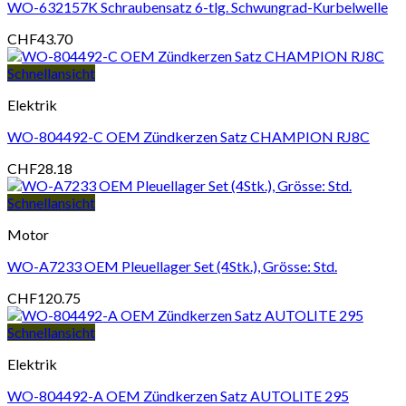
WO-632157K Schraubensatz 6-tlg. Schwungrad-Kurbelwelle
CHF
43.70
Schnellansicht
Elektrik
WO-804492-C OEM Zündkerzen Satz CHAMPION RJ8C
CHF
28.18
Schnellansicht
Motor
WO-A7233 OEM Pleuellager Set (4Stk.), Grösse: Std.
CHF
120.75
Schnellansicht
Elektrik
WO-804492-A OEM Zündkerzen Satz AUTOLITE 295