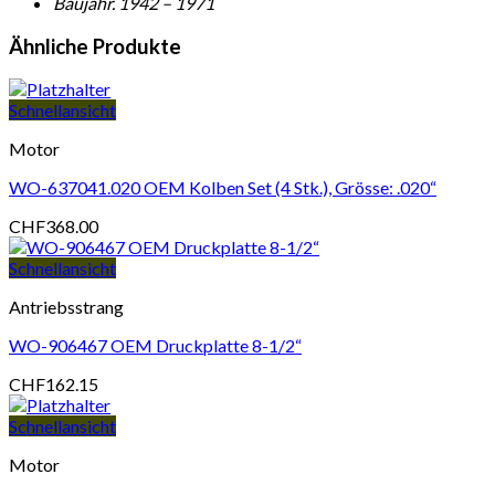
Baujahr. 1942 – 1971
Ähnliche Produkte
Schnellansicht
Motor
WO-637041.020 OEM Kolben Set (4 Stk.), Grösse: .020“
CHF
368.00
Schnellansicht
Antriebsstrang
WO-906467 OEM Druckplatte 8-1/2“
CHF
162.15
Schnellansicht
Motor