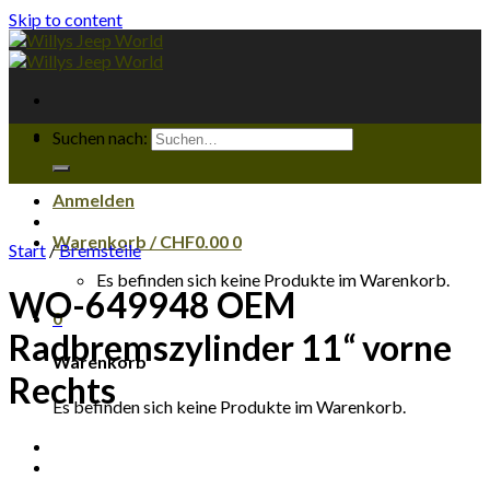
Skip to content
Suchen nach:
Anmelden
Warenkorb /
CHF
0.00
0
Start
/
Bremsteile
Es befinden sich keine Produkte im Warenkorb.
WO-649948 OEM
0
Radbremszylinder 11“ vorne
Warenkorb
Rechts
Es befinden sich keine Produkte im Warenkorb.