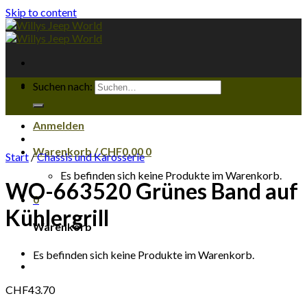
Skip to content
Suchen nach:
Anmelden
Warenkorb /
CHF
0.00
0
Start
/
Chassis und Karosserie
Es befinden sich keine Produkte im Warenkorb.
WO-663520 Grünes Band auf
0
Kühlergrill
Warenkorb
Es befinden sich keine Produkte im Warenkorb.
CHF
43.70