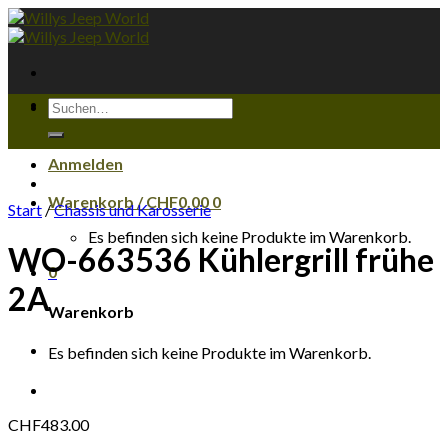
Skip
to
content
Suchen
nach:
Anmelden
Warenkorb /
CHF
0.00
0
Start
/
Chassis und Karosserie
Es befinden sich keine Produkte im Warenkorb.
WO-663536 Kühlergrill frühe
0
2A
Warenkorb
Es befinden sich keine Produkte im Warenkorb.
CHF
483.00