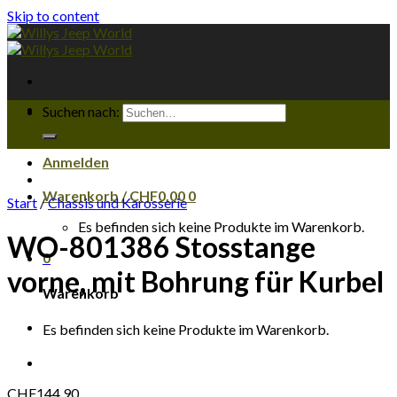
Skip to content
Suchen nach:
Anmelden
Warenkorb /
CHF
0.00
0
Start
/
Chassis und Karosserie
Es befinden sich keine Produkte im Warenkorb.
WO-801386 Stosstange
0
vorne, mit Bohrung für Kurbel
Warenkorb
Es befinden sich keine Produkte im Warenkorb.
CHF
144.90