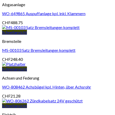
Abgasanlage
WO-649865 Auspuffanlage kpl. inkl. Klammern
CHF
488.75
Schnellansicht
Bremsteile
MS-00103 Satz Bremsleitungen komplett
CHF
248.40
Schnellansicht
Achsen und Federung
WO-808462 Achsbügel kpl. Hinten, über Achsrohr
CHF
21.28
Schnellansicht
Elektrik