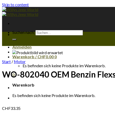
Skip to content
Suchen nach:
Anmelden
Warenkorb /
CHF
0.00
0
Start
/
Motor
Es befinden sich keine Produkte im Warenkorb.
WO-802040 OEM Benzin Flexs
0
Warenkorb
Es befinden sich keine Produkte im Warenkorb.
CHF
33.35