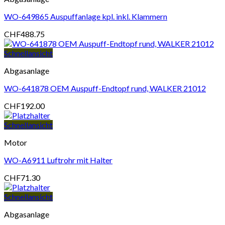
WO-649865 Auspuffanlage kpl. inkl. Klammern
CHF
488.75
Schnellansicht
Abgasanlage
WO-641878 OEM Auspuff-Endtopf rund, WALKER 21012
CHF
192.00
Schnellansicht
Motor
WO-A6911 Luftrohr mit Halter
CHF
71.30
Schnellansicht
Abgasanlage