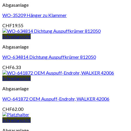
Abgasanlage
WO-35209 Hänger zu Klammer
CHF
19.55
Schnellansicht
Abgasanlage
WO-634814 Dichtung Auspuffkrümer 812050
CHF
6.33
Schnellansicht
Abgasanlage
WO-641872 OEM Auspuff-Endrohr, WALKER 42006
CHF
62.00
Schnellansicht
Abgasanlage