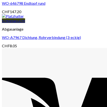
WO-646798 Endtopf rund
CHF
147.20
Schnellansicht
Abgasanlage
WO-A7967 Dichtung, Rohrverbindung (3-eckig)
CHF
8.05