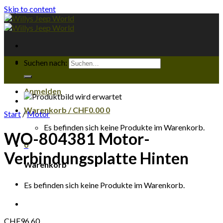
Skip to content
Suchen nach:
Anmelden
Warenkorb /
CHF
0.00
0
Start
/
Motor
Es befinden sich keine Produkte im Warenkorb.
WO-804381 Motor-
0
Verbindungsplatte Hinten
Warenkorb
Es befinden sich keine Produkte im Warenkorb.
CHF
96.60