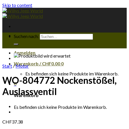
Skip to content
Suchen nach:
Anmelden
Warenkorb /
CHF
0.00
0
Start
/
Motor
Es befinden sich keine Produkte im Warenkorb.
WO-804772 Nockenstößel,
0
Auslassventil
Warenkorb
Es befinden sich keine Produkte im Warenkorb.
CHF
37.38