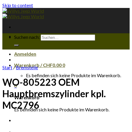
Skip to content
Suchen nach:
Anmelden
Warenkorb /
CHF
0.00
0
Start
/
Bremsteile
Es befinden sich keine Produkte im Warenkorb.
WO-805223 OEM
0
Hauptbremszylinder kpl.
Warenkorb
MC2796
Es befinden sich keine Produkte im Warenkorb.