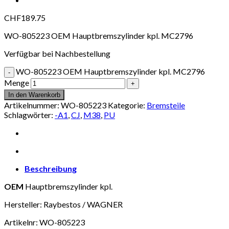
CHF
189.75
WO-805223 OEM Hauptbremszylinder kpl. MC2796
Verfügbar bei Nachbestellung
WO-805223 OEM Hauptbremszylinder kpl. MC2796
Menge
In den Warenkorb
Artikelnummer:
WO-805223
Kategorie:
Bremsteile
Schlagwörter:
-A1
,
CJ
,
M38
,
PU
Beschreibung
OEM
Hauptbremszylinder kpl.
Hersteller: Raybestos / WAGNER
Artikelnr: WO-805223