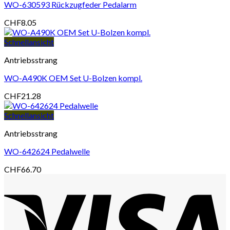
WO-630593 Rückzugfeder Pedalarm
CHF
8.05
Schnellansicht
Antriebsstrang
WO-A490K OEM Set U-Bolzen kompl.
CHF
21.28
Schnellansicht
Antriebsstrang
WO-642624 Pedalwelle
CHF
66.70