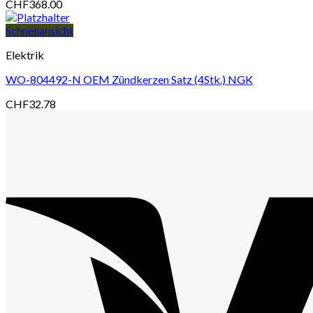
CHF
368.00
Schnellansicht
Elektrik
WO-804492-N OEM Zündkerzen Satz (4Stk.) NGK
CHF
32.78