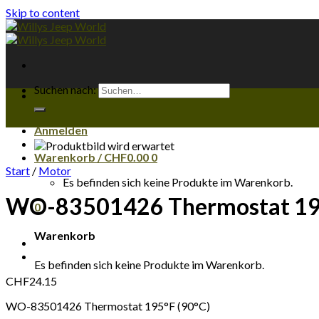
Skip to content
Suchen nach:
Anmelden
Warenkorb /
CHF
0.00
0
Start
/
Motor
Es befinden sich keine Produkte im Warenkorb.
WO-83501426 Thermostat 195
0
Warenkorb
Es befinden sich keine Produkte im Warenkorb.
CHF
24.15
WO-83501426 Thermostat 195°F (90°C)