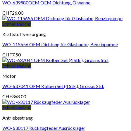
WO-639980OEM OEM Dichtung, Ölwanne
CHF
26.00
Schnellansicht
Kraftstoffversorgung
WO-115656 OEM Dichtung für Glashaube, Benzinpumpe
CHF
7.50
Schnellansicht
Motor
WO-637041 OEM Kolben Set (4 Stk.), Grösse: Std.
CHF
368.00
Schnellansicht
Antriebsstrang
WO-630117 Rückzugfeder Ausrücklager