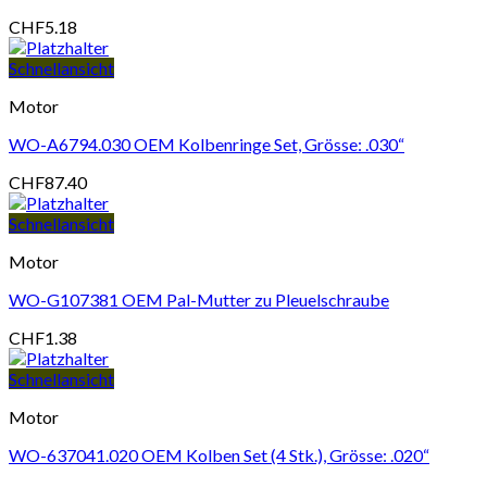
CHF
5.18
Schnellansicht
Motor
WO-A6794.030 OEM Kolbenringe Set, Grösse: .030“
CHF
87.40
Schnellansicht
Motor
WO-G107381 OEM Pal-Mutter zu Pleuelschraube
CHF
1.38
Schnellansicht
Motor
WO-637041.020 OEM Kolben Set (4 Stk.), Grösse: .020“