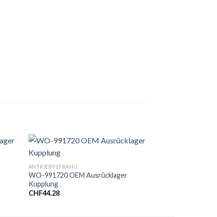
ANTRIEBSSTRANG
ANTRIEBSSTRANG
WO-991720 OEM Ausrücklager
WO-746240 OEM K
Kupplung
10“
CHF
44.28
CHF
105.80