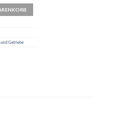
inten, SPICER Menge
WARENKORB
 und Getriebe