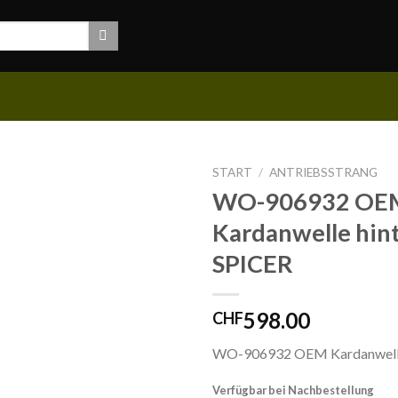
START
/
ANTRIEBSSTRANG
WO-906932 OE
Kardanwelle hint
SPICER
598.00
CHF
WO-906932 OEM Kardanwelle
Verfügbar bei Nachbestellung