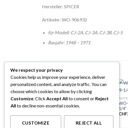
Hersteller: SPICER
Artikelnr: WO-906932
für Modell: CJ-2A, CJ-3A, CJ-3B, CJ-5
Baujahr: 1948 – 1971
ÄHNLICHE PRODUKTE
We respect your privacy
Cookies help us improve your experience, deliver
personalized content, and analyze traffic. You can
choose which cookies to allow by clicking
Customize
. Click
Accept All
to consent or
Reject
ANTRIEBSSTRANG
ANTR
WO-A
WO-A6359KG Set Pedalmanschetten
All
to decline non-essential cookies.
1/4“
CHF
37.38
CHF
CUSTOMIZE
REJECT ALL