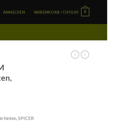
0
ANMELDEN
WARENKORB /
CHF
0.00
M
en,
 hinten, SPICER