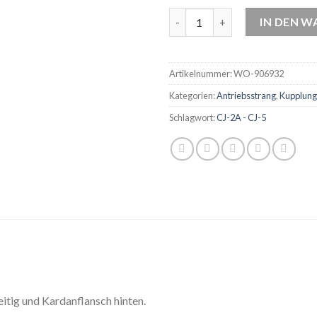
WO-906932 OEM Kardanwelle h
IN DEN 
Artikelnummer:
WO-906932
Kategorien:
Antriebsstrang
,
Kupplung
Schlagwort:
CJ-2A - CJ-5
itig und Kardanflansch hinten.