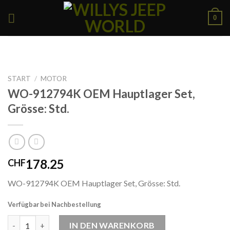
Skip
0
to
content
START
/
MOTOR
WO-912794K OEM Hauptlager Set,
Grösse: Std.
178.25
CHF
WO-912794K OEM Hauptlager Set, Grösse: Std.
Verfügbar bei Nachbestellung
WO-912794K OEM Hauptlager Set, Grösse: Std. Menge
IN DEN WARENKORB