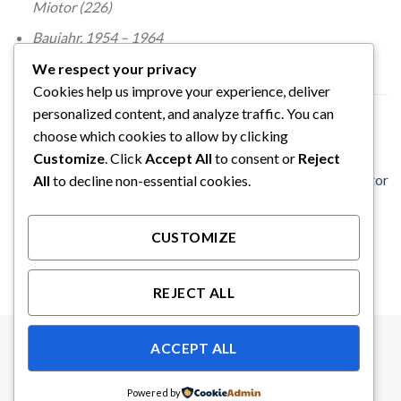
Miotor (226)
Baujahr. 1954 – 1964
We respect your privacy
Cookies help us improve your experience, deliver
personalized content, and analyze traffic. You can
ÄHNLICHE PRODUKTE
choose which cookies to allow by clicking
Customize
. Click
Accept All
to consent or
Reject
All
to decline non-essential cookies.
ABGASANLAGE
WO-35209 Hänger zu Klammer
MOTOR
CHF
19.55
WO-8136614
Schwingungsdämpfer Motor
CUSTOMIZE
CHF
25.30
REJECT ALL
ACCEPT ALL
AGB ONLINESHOP
PRIVACY POLICY
IMPRESSUM
Powered by