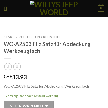
Skip
0
to
content
START
/
ZUBEHÖR UND KLEINTEILE
WO-A2503 Filz Satz für Abdeckung
Werkzeugfach
33.93
CHF
WO-A2503 Filz Satz für Abdeckung Werkzeugfach
1 vorrätig (kann nachbestellt werden)
IN DEN WARENKORB