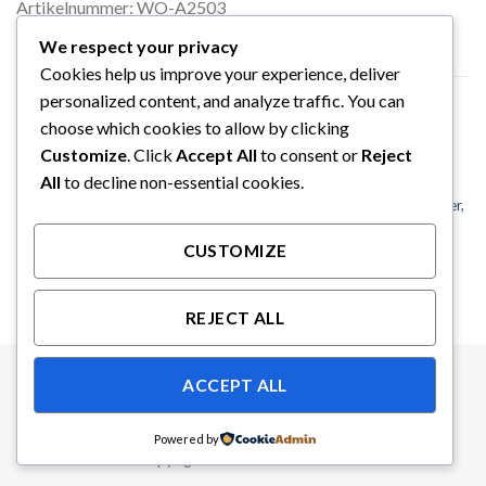
Artikelnummer: WO-A2503
We respect your privacy
Cookies help us improve your experience, deliver
personalized content, and analyze traffic. You can
ÄHNLICHE PRODUKTE
choose which cookies to allow by clicking
Customize
. Click
Accept All
to consent or
Reject
All
to decline non-essential cookies.
ANTRIEBSSTRANG
WO-Set Pedalwelle Druckfeder,
2x Staubmanschetten, 2x Filz
ANTRIEBSSTRANG
CHF
22.43
CUSTOMIZE
WO-A887 Staubmanschette
Kugelbolzen
CHF
5.75
REJECT ALL
ACCEPT ALL
AGB ONLINESHOP
PRIVACY POLICY
IMPRESSUM
Powered by
Copyright 2026 ©
UX Themes