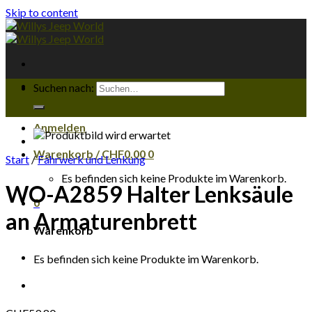
Skip to content
Suchen nach:
Anmelden
Warenkorb /
CHF
0.00
0
Start
/
Fahrwerk und Lenkung
Es befinden sich keine Produkte im Warenkorb.
WO-A2859 Halter Lenksäule
0
an Armaturenbrett
Warenkorb
Es befinden sich keine Produkte im Warenkorb.