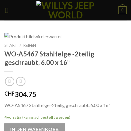
Skip
0
to
content
START
/
REIFEN
WO-A5467 Stahlfelge -2teilig
geschraubt, 6.00 x 16“
304.75
CHF
WO-A5467 Stahlfelge -2teilig geschraubt, 6.00 x 16“
4 vorrätig (kann nachbestellt werden)
IN DEN WARENKORB