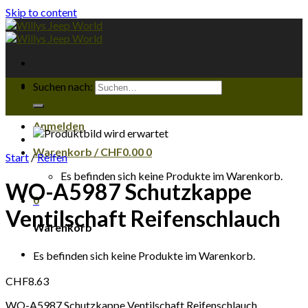
Skip to content
Suchen nach:
Anmelden
Warenkorb /
CHF
0.00
0
Start
/
Reifen
Es befinden sich keine Produkte im Warenkorb.
WO-A5987 Schutzkappe
0
Ventilschaft Reifenschlauch
Warenkorb
Es befinden sich keine Produkte im Warenkorb.
CHF
8.63
WO-A5987 Schutzkappe Ventilschaft Reifenschlauch