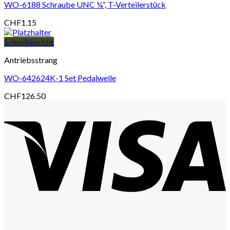
WO-6188 Schraube UNC ¼“, T-Verteilerstück
CHF
1.15
Schnellansicht
Antriebsstrang
WO-642624K-1 Set Pedalwelle
CHF
126.50