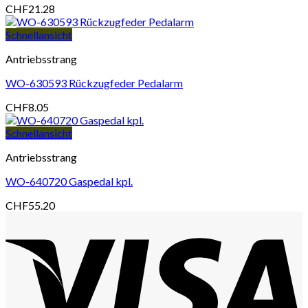
CHF
21.28
Schnellansicht
Antriebsstrang
WO-630593 Rückzugfeder Pedalarm
CHF
8.05
Schnellansicht
Antriebsstrang
WO-640720 Gaspedal kpl.
CHF
55.20