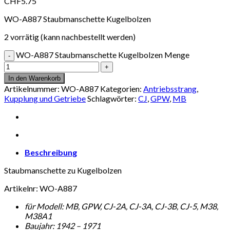
CHF
5.75
WO-A887 Staubmanschette Kugelbolzen
2 vorrätig (kann nachbestellt werden)
WO-A887 Staubmanschette Kugelbolzen Menge
In den Warenkorb
Artikelnummer:
WO-A887
Kategorien:
Antriebsstrang
,
Kupplung und Getriebe
Schlagwörter:
CJ
,
GPW
,
MB
Beschreibung
Staubmanschette zu Kugelbolzen
Artikelnr: WO-A887
für Modell: MB, GPW, CJ-2A, CJ-3A, CJ-3B, CJ-5, M38,
M38A1
Baujahr: 1942 – 1971