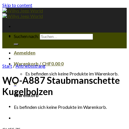
Skip to content
Suchen nach:
Anmelden
Warenkorb /
CHF
0.00
0
Start
/
Antriebsstrang
Es befinden sich keine Produkte im Warenkorb.
WO-A887 Staubmanschette
0
Kugelbolzen
Warenkorb
Es befinden sich keine Produkte im Warenkorb.