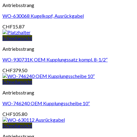
Antriebsstrang
WO-630068 Kugelkopf, Ausrückgabel
CHF
15.87
Schnellansicht
Antriebsstrang
WO-930731K OEM Kupplungssatz kompl. 8-1/2“
CHF
379.50
Schnellansicht
Antriebsstrang
WO-746240 OEM Kupplungsscheibe 10“
CHF
105.80
Schnellansicht
Antriebsstrang