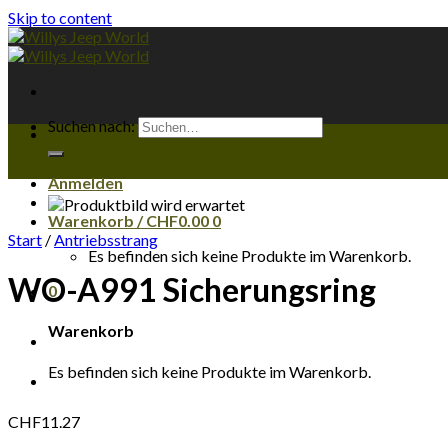
Skip to content
Suchen nach:
Anmelden
Warenkorb /
CHF
0.00
0
Start
/
Antriebsstrang
Es befinden sich keine Produkte im Warenkorb.
WO-A991 Sicherungsring
0
Warenkorb
Es befinden sich keine Produkte im Warenkorb.
CHF
11.27