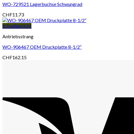
WO-729521 Lagerbuchse Schwungrad
CHF
11.73
Schnellansicht
Antriebsstrang
WO-906467 OEM Druckplatte 8-1/2“
CHF
162.15