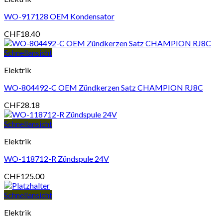
WO-917128 OEM Kondensator
CHF
18.40
Schnellansicht
Elektrik
WO-804492-C OEM Zündkerzen Satz CHAMPION RJ8C
CHF
28.18
Schnellansicht
Elektrik
WO-118712-R Zündspule 24V
CHF
125.00
Schnellansicht
Elektrik