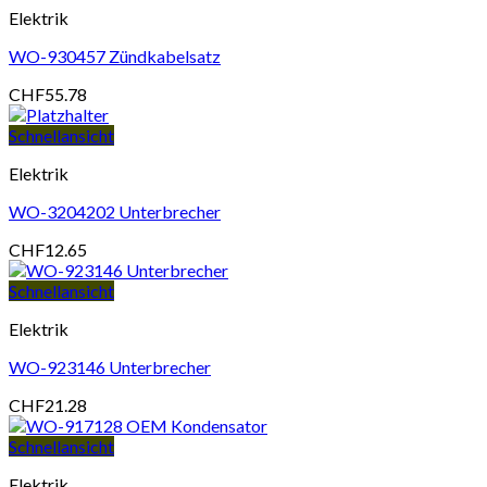
Elektrik
WO-930457 Zündkabelsatz
CHF
55.78
Schnellansicht
Elektrik
WO-3204202 Unterbrecher
CHF
12.65
Schnellansicht
Elektrik
WO-923146 Unterbrecher
CHF
21.28
Schnellansicht
Elektrik