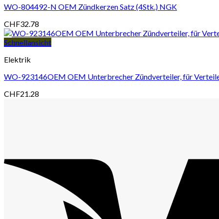
WO-804492-N OEM Zündkerzen Satz (4Stk.) NGK
CHF
32.78
Schnellansicht
Elektrik
WO-923146OEM OEM Unterbrecher Zündverteiler, für Verteile
CHF
21.28