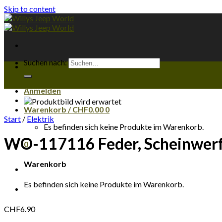
Skip to content
Suchen nach:
Anmelden
Warenkorb /
CHF
0.00
0
Start
/
Elektrik
Es befinden sich keine Produkte im Warenkorb.
WO-117116 Feder, Scheinwer
0
Warenkorb
Es befinden sich keine Produkte im Warenkorb.
CHF
6.90