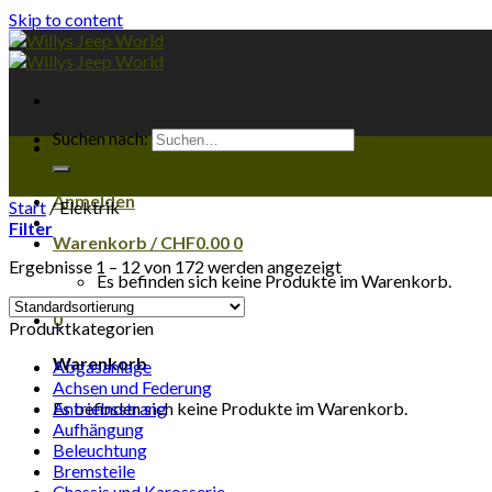
Skip to content
Suchen nach:
Anmelden
Start
/
Elektrik
Filter
Warenkorb /
CHF
0.00
0
Ergebnisse 1 – 12 von 172 werden angezeigt
Es befinden sich keine Produkte im Warenkorb.
0
Produktkategorien
Warenkorb
Abgasanlage
Achsen und Federung
Es befinden sich keine Produkte im Warenkorb.
Antriebsstrang
Aufhängung
Beleuchtung
Bremsteile
Chassis und Karosserie