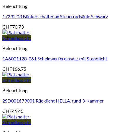
Beleuchtung
17232.03 Blinkerschalter an Steuerradsäule Schwarz
CHF
70.73
Schnellansicht
Beleuchtung
1A6001128-061 Scheinwerfereinsatz mit Standlicht
CHF
166.75
Schnellansicht
Beleuchtung
2SD001679001 Rücklicht HELLA, rund 3-Kammer
CHF
49.45
Schnellansicht