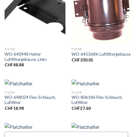
FILTER
FILTER
WO-640948 Halter
WO-645368K Luftfiltergehäuse
Luftfiltergehäuse, Links
CHF
330.05
CHF
48.88
FILTER
FILTER
WO-648024 Flex-Schlauch,
WO-806186 Flex-Schlauch,
Luftfilter
Luftfilter
CHF
18.98
CHF
27.60
FILTER
FILTER