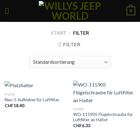
Skip
0
to
content
START
/
FILTER
FILTER
FILTER
Neu-5 Aufkleber für Luftfilter
CHF
18.40
FILTER
WO-115905 Flügelschraube für
Luftfilter an Halter
CHF
6.33