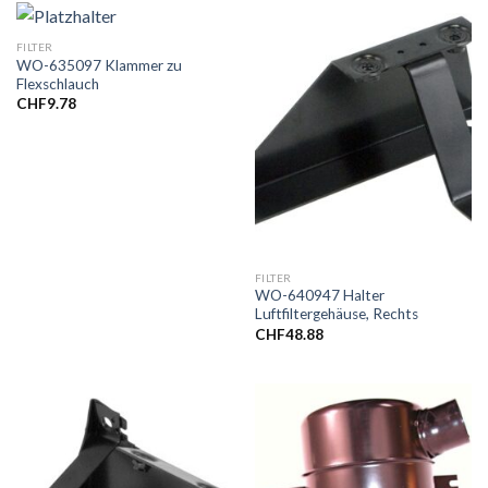
FILTER
WO-635097 Klammer zu
Flexschlauch
CHF
9.78
FILTER
WO-640947 Halter
Luftfiltergehäuse, Rechts
CHF
48.88