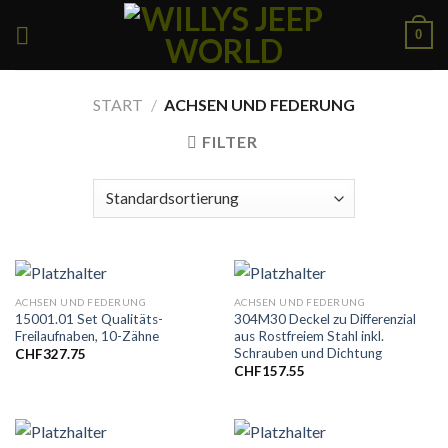
Skip
0
to
content
START
/
ACHSEN UND FEDERUNG
FILTER
ACHSEN UND FEDERUNG
ACHSEN UND FEDERUNG
15001.01 Set Qualitäts-
304M30 Deckel zu Differenzial
Freilaufnaben, 10-Zähne
aus Rostfreiem Stahl inkl.
Schrauben und Dichtung
CHF
327.75
CHF
157.55