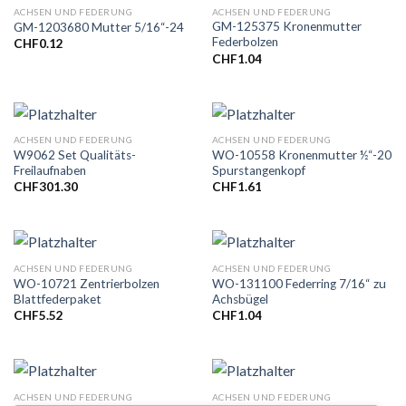
ACHSEN UND FEDERUNG
ACHSEN UND FEDERUNG
GM-125375 Kronenmutter
GM-1203680 Mutter 5/16“-24
Federbolzen
CHF
0.12
CHF
1.04
ACHSEN UND FEDERUNG
ACHSEN UND FEDERUNG
W9062 Set Qualitäts-
WO-10558 Kronenmutter ½“-20
Freilaufnaben
Spurstangenkopf
CHF
301.30
CHF
1.61
ACHSEN UND FEDERUNG
ACHSEN UND FEDERUNG
WO-10721 Zentrierbolzen
WO-131100 Federring 7/16“ zu
Blattfederpaket
Achsbügel
CHF
5.52
CHF
1.04
ACHSEN UND FEDERUNG
ACHSEN UND FEDERUNG