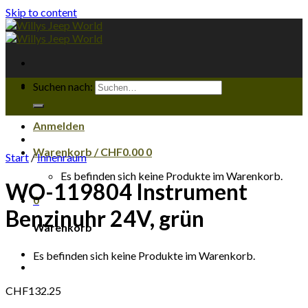
Skip to content
Suchen nach:
Anmelden
Warenkorb /
CHF
0.00
0
Start
/
Innenraum
Es befinden sich keine Produkte im Warenkorb.
WO-119804 Instrument
0
Benzinuhr 24V, grün
Warenkorb
Es befinden sich keine Produkte im Warenkorb.
CHF
132.25