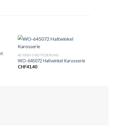
ACHSEN UND FEDER
et
GM-1203680 Mutte
ACHSEN UND FEDERUNG
CHF
0.12
WO-645072 Haltwinkel Karosserie
CHF
41.40