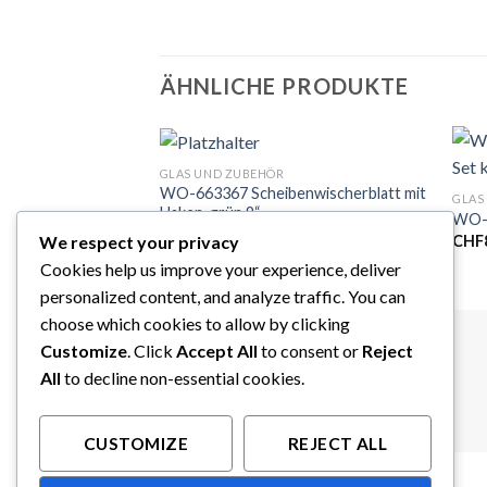
ÄHNLICHE PRODUKTE
GLAS UND ZUBEHÖR
WO-663367 Scheibenwischerblatt mit
GLAS
Haken, grün 9“
WO-9
CHF
21.85
We respect your privacy
CHF
Cookies help us improve your experience, deliver
personalized content, and analyze traffic. You can
choose which cookies to allow by clicking
Customize
. Click
Accept All
to consent or
Reject
All
to decline non-essential cookies.
CUSTOMIZE
REJECT ALL