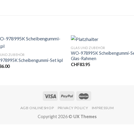
GLAS UND ZUBEHÖR
WO-978995K Scheibengummi-S
 UND ZUBEHÖR
Glas-Rahmen
78995K Scheibengummi-Set kpl
CHF
83.95
86.00
AGB ONLINESHOP
PRIVACY POLICY
IMPRESSUM
Copyright 2026 ©
UX Themes