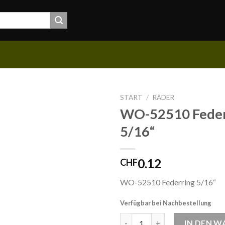
START
/
RÄDER
WO-52510 Feder
5/16“
0.12
CHF
WO-52510 Federring 5/16“
Verfügbar bei Nachbestellung
WO-52510 Federring 5/16“ Me
IN DEN 