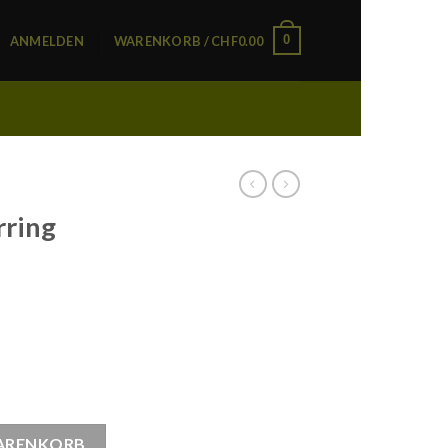
0
ANMELDEN
WARENKORB /
CHF
0.00
ring
nge
WARENKORB