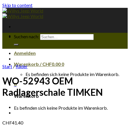
Skip to content
Suchen nach:
Anmelden
Warenkorb /
CHF
0.00
0
Start
/
Räder
Es befinden sich keine Produkte im Warenkorb.
WO-52943 OEM
0
Radlagerschale TIMKEN
Warenkorb
Es befinden sich keine Produkte im Warenkorb.
CHF
41.40