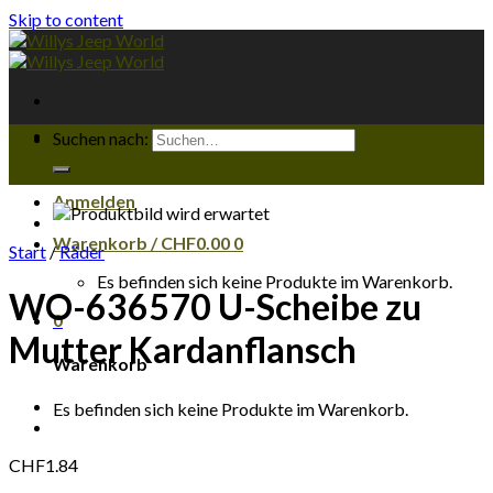
Skip to content
Suchen nach:
Anmelden
Warenkorb /
CHF
0.00
0
Start
/
Räder
Es befinden sich keine Produkte im Warenkorb.
WO-636570 U-Scheibe zu
0
Mutter Kardanflansch
Warenkorb
Es befinden sich keine Produkte im Warenkorb.
CHF
1.84