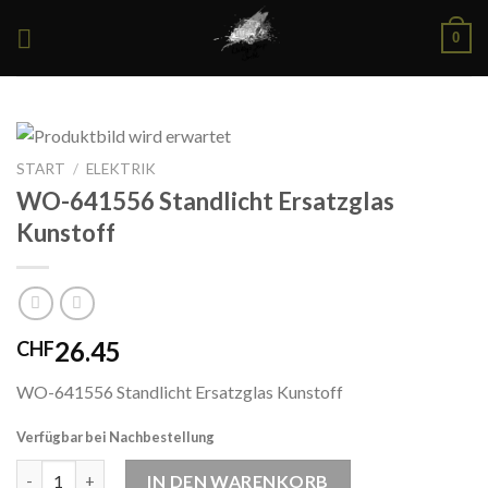
Skip
0
to
content
START
/
ELEKTRIK
WO-641556 Standlicht Ersatzglas
Kunstoff
26.45
CHF
WO-641556 Standlicht Ersatzglas Kunstoff
Verfügbar bei Nachbestellung
WO-641556 Standlicht Ersatzglas Kunstoff Menge
IN DEN WARENKORB