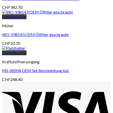
CHF
342.70
Schnellansicht
Motor
WO-938143 OEM Ölfilter geschraubt
CHF
20.70
Schnellansicht
Kraftstoffversorgung
MS-00204 OEM Set Benzinleitung kpl.
CHF
248.40