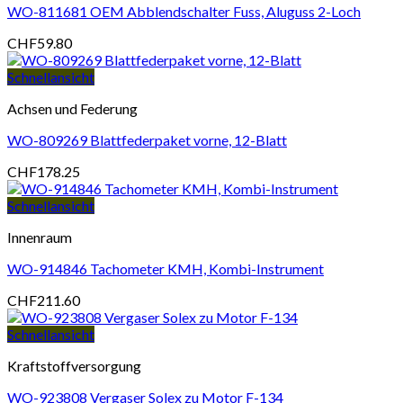
WO-811681 OEM Abblendschalter Fuss, Aluguss 2-Loch
CHF
59.80
Schnellansicht
Achsen und Federung
WO-809269 Blattfederpaket vorne, 12-Blatt
CHF
178.25
Schnellansicht
Innenraum
WO-914846 Tachometer KMH, Kombi-Instrument
CHF
211.60
Schnellansicht
Kraftstoffversorgung
WO-923808 Vergaser Solex zu Motor F-134