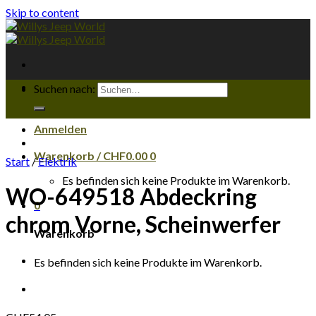
Skip to content
Suchen nach:
Anmelden
Warenkorb /
CHF
0.00
0
Start
/
Elektrik
Es befinden sich keine Produkte im Warenkorb.
WO-649518 Abdeckring
0
chrom Vorne, Scheinwerfer
Warenkorb
Es befinden sich keine Produkte im Warenkorb.