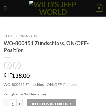
Skip
0
to
content
START
/
INNENRAUM
WO-800451 Zündschloss, ON/OFF-
Position
138.00
CHF
WO-800451 Zündschloss, ON/OFF-Position
Verfügbar bei Nachbestellung
WO-800451 Zündschloss, ON/OFF-Position Menge
IN DEN WARENKORB