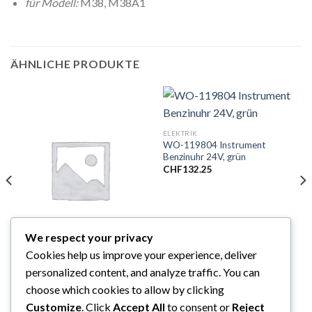
für Modell:
M38, M38A1
ÄHNLICHE PRODUKTE
ELEKTRIK
WO-119804 Instrument
Benzinuhr 24V, grün
CHF
132.25
We respect your privacy
Cookies help us improve your experience, deliver
BELEUCHTUNG
personalized content, and analyze traffic. You can
WO- 8378785 Rücklicht Rechts
24V
choose which cookies to allow by clicking
CHF
120.75
Customize
. Click
Accept All
to consent or
Reject