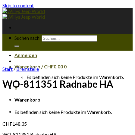
Skip to content
Suchen nach:
Anmelden
Warenkorb /
CHF
0.00
0
Start
/
Bremsteile
Es befinden sich keine Produkte im Warenkorb.
WO-811351 Radnabe HA
0
Warenkorb
Es befinden sich keine Produkte im Warenkorb.
CHF
148.35
WO-811351 Radnabe HA