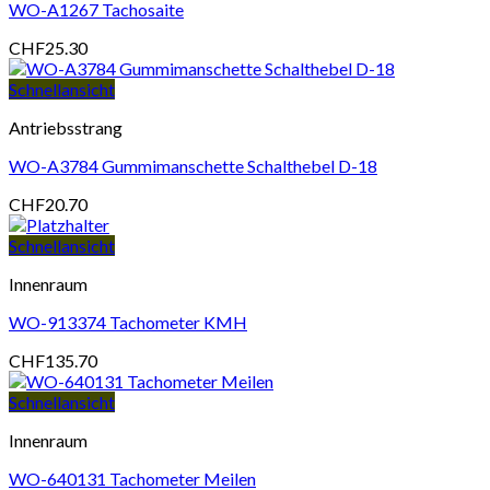
WO-A1267 Tachosaite
CHF
25.30
Schnellansicht
Antriebsstrang
WO-A3784 Gummimanschette Schalthebel D-18
CHF
20.70
Schnellansicht
Innenraum
WO-913374 Tachometer KMH
CHF
135.70
Schnellansicht
Innenraum
WO-640131 Tachometer Meilen