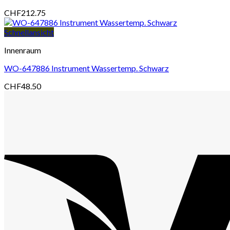
CHF
212.75
Schnellansicht
Innenraum
WO-647886 Instrument Wassertemp. Schwarz
CHF
48.50