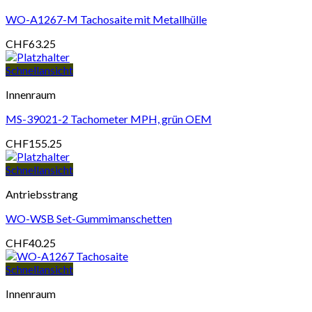
WO-A1267-M Tachosaite mit Metallhülle
CHF
63.25
Schnellansicht
Innenraum
MS-39021-2 Tachometer MPH, grün OEM
CHF
155.25
Schnellansicht
Antriebsstrang
WO-WSB Set-Gummimanschetten
CHF
40.25
Schnellansicht
Innenraum