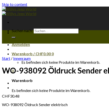
Skip to content
Suchen nach:
Anmelden
Warenkorb /
CHF
0.00
0
Start
/
Innenraum
Es befinden sich keine Produkte im Warenkorb.
WO-938092 Öldruck Sender el
0
Warenkorb
Es befinden sich keine Produkte im Warenkorb.
CHF
30.48
WO-938092 Öldruck Sender elektrisch