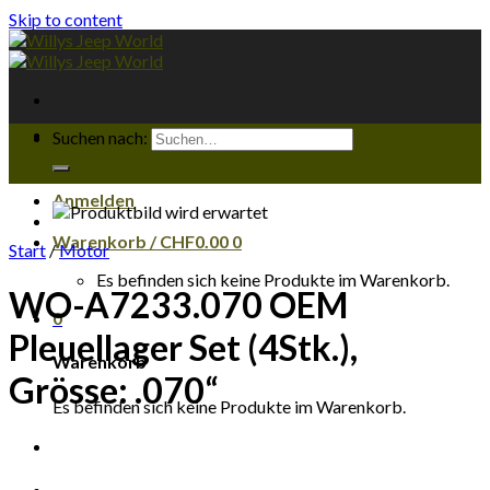
Skip to content
Suchen nach:
Anmelden
Warenkorb /
CHF
0.00
0
Start
/
Motor
Es befinden sich keine Produkte im Warenkorb.
WO-A7233.070 OEM
0
Pleuellager Set (4Stk.),
Warenkorb
Grösse: .070“
Es befinden sich keine Produkte im Warenkorb.