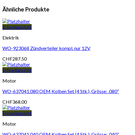
Ähnliche Produkte
Schnellansicht
Elektrik
WO-923068 Zündverteiler kompl. nur 12V
CHF
287.50
Schnellansicht
Motor
WO-637041.080 OEM Kolben Set (4 Stk.), Grösse: .080“
CHF
368.00
Schnellansicht
Motor
WO-637041.040 OEM Kolben Set (4 Stk.), Grösse: .040“