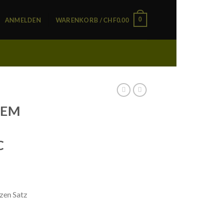
0
ANMELDEN
WARENKORB /
CHF
0.00
OEM
C
en Satz