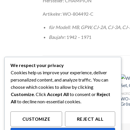
Hersteller: CHAMPION
Artikelnr: WO-804492-C
für Modell: MB, GPW, CJ-2A, CJ-3A, CJ-
Baujahr:
1942 – 1971
ÄHNLICHE PRODUKTE
We respect your privacy
Cookies help us improve your experience, deliver
personalized content, and analyze traffic. You can
choose which cookies to allow by clicking
MOTOR
WO-632157K Schraubensatz 6-tlg.
Customize
. Click
Accept All
to consent or
Reject
MOT
Schwungrad-Kurbelwelle
WO-A
All
to decline non-essential cookies.
CHF
43.70
Grös
CUSTOMIZE
REJECT ALL