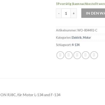
59 vorrätig (kann nachbestellt wer
WO-804492-C OEM Zündkerze
IN DEN 
Artikelnummer:
WO-804492-C
Kategorien:
Elektrik
,
Motor
Schlagwort:
4-134
ON RJ8C, für Motor L-134 und F-134