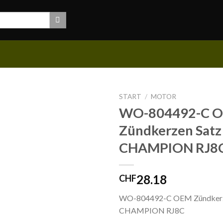
START
/
MOTOR
WO-804492-C 
Zündkerzen Satz
CHAMPION RJ8
28.18
CHF
WO-804492-C OEM Zündkerz
CHAMPION RJ8C