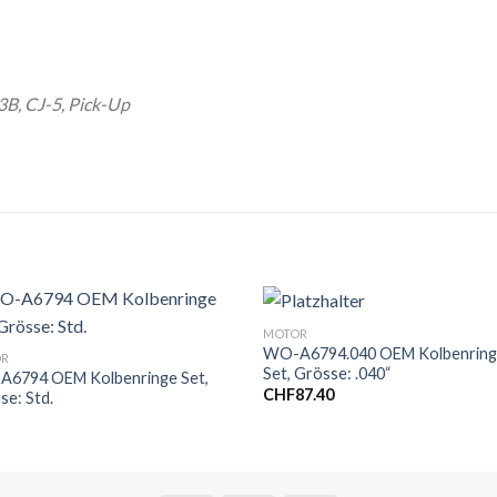
3B, CJ-5, Pick-Up
MOTOR
WO-A6794.040 OEM Kolbenrin
OR
Set, Grösse: .040“
6794 OEM Kolbenringe Set,
CHF
87.40
se: Std.