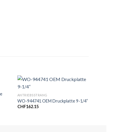
MOTOR
ge
WO-637041.080 OE
ANTRIEBSSTRANG
Stk.), Grösse: .080
WO-944741 OEM Druckplatte 9-1/4“
CHF
368.00
CHF
162.15