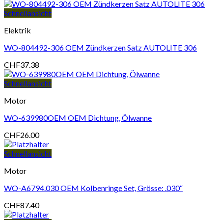
Schnellansicht
Elektrik
WO-804492-306 OEM Zündkerzen Satz AUTOLITE 306
CHF
37.38
Schnellansicht
Motor
WO-639980OEM OEM Dichtung, Ölwanne
CHF
26.00
Schnellansicht
Motor
WO-A6794.030 OEM Kolbenringe Set, Grösse: .030“
CHF
87.40