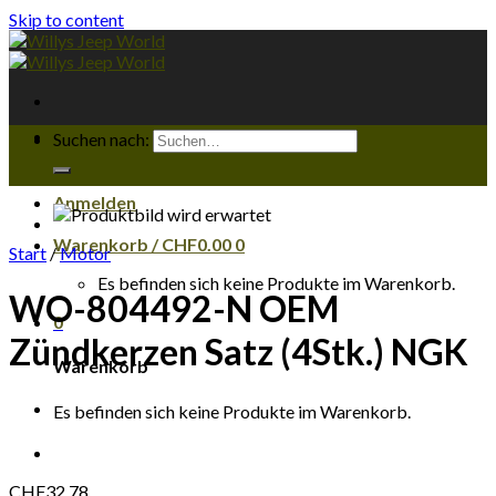
Skip to content
Suchen nach:
Anmelden
Warenkorb /
CHF
0.00
0
Start
/
Motor
Es befinden sich keine Produkte im Warenkorb.
WO-804492-N OEM
0
Zündkerzen Satz (4Stk.) NGK
Warenkorb
Es befinden sich keine Produkte im Warenkorb.
CHF
32.78