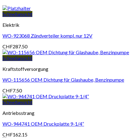
Schnellansicht
Elektrik
WO-923068 Zündverteiler kompl. nur 12V
CHF
287.50
Schnellansicht
Kraftstoffversorgung
WO-115656 OEM Dichtung für Glashaube, Benzinpumpe
CHF
7.50
Schnellansicht
Antriebsstrang
WO-944741 OEM Druckplatte 9-1/4“
CHF
162.15