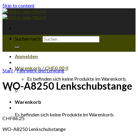
Skip to content
Suchen nach:
Anmelden
Warenkorb /
CHF
0.00
0
Start
/
Fahrwerk und Lenkung
Es befinden sich keine Produkte im Warenkorb.
WO-A8250 Lenkschubstange
0
Warenkorb
Es befinden sich keine Produkte im Warenkorb.
CHF
86.25
WO-A8250 Lenkschubstange