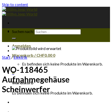
Skip to content
Suchen nach:
Anmelden
Warenkorb /
CHF
0.00
0
Start
/
Elektrik
Es befinden sich keine Produkte im Warenkorb.
WO-118465
0
Aufnahmegehäuse
Warenkorb
Scheinwerfer
Es befinden sich keine Produkte im Warenkorb.