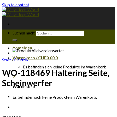
Skip to content
Suchen nach:
Anmelden
Warenkorb /
CHF
0.00
0
Start
/
Elektrik
Es befinden sich keine Produkte im Warenkorb.
WO-118469 Haltering Seite,
0
Scheinwerfer
Warenkorb
Es befinden sich keine Produkte im Warenkorb.