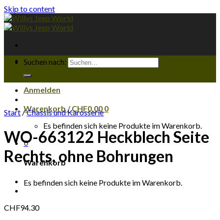
Skip to content
Suchen nach:
Anmelden
Warenkorb /
CHF
0.00
0
Start
/
Chassis und Karosserie
Es befinden sich keine Produkte im Warenkorb.
WO-663122 Heckblech Seite
0
Rechts, ohne Bohrungen
Warenkorb
Es befinden sich keine Produkte im Warenkorb.
CHF
94.30