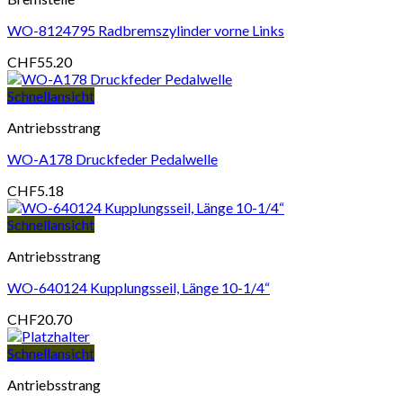
WO-8124795 Radbremszylinder vorne Links
CHF
55.20
Schnellansicht
Antriebsstrang
WO-A178 Druckfeder Pedalwelle
CHF
5.18
Schnellansicht
Antriebsstrang
WO-640124 Kupplungsseil, Länge 10-1/4“
CHF
20.70
Schnellansicht
Antriebsstrang