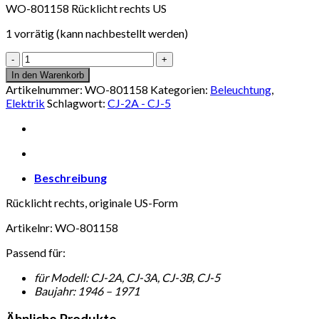
WO-801158 Rücklicht rechts US
1 vorrätig (kann nachbestellt werden)
WO-
801158
In den Warenkorb
Rücklicht
Artikelnummer:
WO-801158
Kategorien:
Beleuchtung
,
rechts
Elektrik
Schlagwort:
CJ-2A - CJ-5
US
Menge
Beschreibung
Rücklicht rechts, originale US-Form
Artikelnr: WO-801158
Passend für:
für Modell: CJ-2A, CJ-3A, CJ-3B, CJ-5
Baujahr: 1946 – 1971