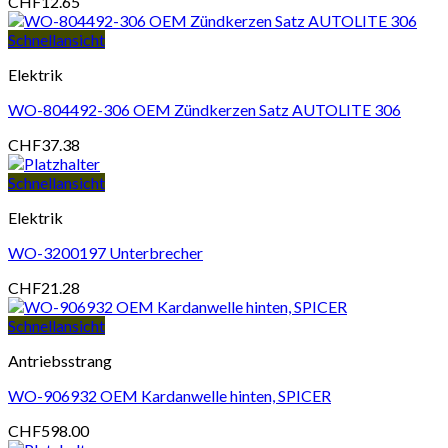
CHF
12.65
Schnellansicht
Elektrik
WO-804492-306 OEM Zündkerzen Satz AUTOLITE 306
CHF
37.38
Schnellansicht
Elektrik
WO-3200197 Unterbrecher
CHF
21.28
Schnellansicht
Antriebsstrang
WO-906932 OEM Kardanwelle hinten, SPICER
CHF
598.00