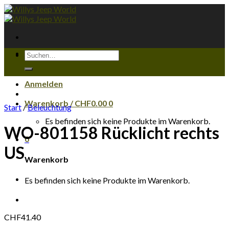
Skip
to
content
Suchen
nach:
Anmelden
Warenkorb /
CHF
0.00
0
Start
/
Beleuchtung
Es befinden sich keine Produkte im Warenkorb.
WO-801158 Rücklicht rechts
0
US
Warenkorb
Es befinden sich keine Produkte im Warenkorb.
CHF
41.40